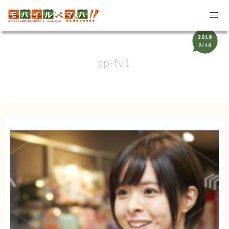
2018
9/18
sp-fv1