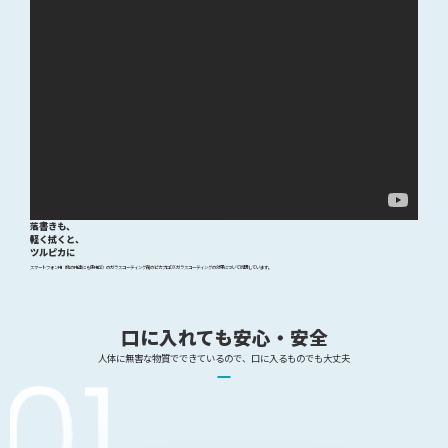
落書きも、
軽く拭くと、
ツルピカに
スマートフォン用（他の用途にも使用可）のガラスコーティング剤のピカプロDXガラスコーティングの効果について説明しています。
口に入れても安心・安全
人体に無害な物質でできているので、口に入るものでも大丈夫